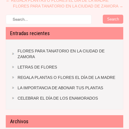
Post
←
REGALA PLANTAS O FLORES EL DÍA DE LA MADRE
FLORES PARA TANATORIO EN LA CIUDAD DE ZAMORA
→
navigation
Entradas recientes
FLORES PARA TANATORIO EN LA CIUDAD DE
ZAMORA
LETRAS DE FLORES
REGALA PLANTAS O FLORES EL DÍA DE LA MADRE
LA IMPORTANCIA DE ABONAR TUS PLANTAS
CELEBRAR EL DÍA DE LOS ENAMORADOS
Archivos